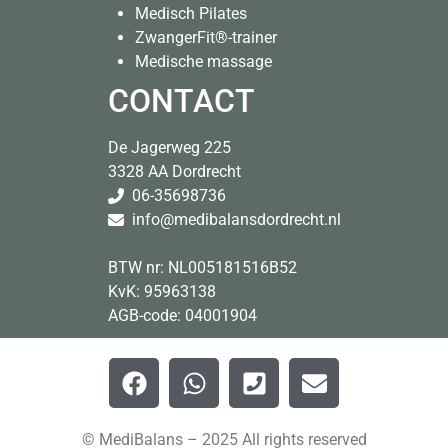
Medisch Pilates
ZwangerFit®-trainer
Medische massage
CONTACT
De Jagerweg 225
3328 AA Dordrecht
06-35698736
info@medi
balansdordrecht.nl
BTW nr: NL005181516B52
KvK: 95963138
AGB-code: 04001904
© MediBalans – 2025 All rights reserved