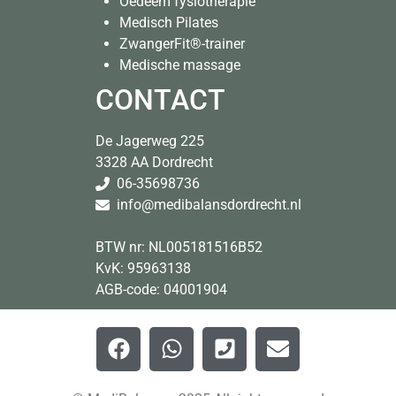
Oedeem fysiotherapie
Medisch Pilates
ZwangerFit®-trainer
Medische massage
CONTACT
De Jagerweg 225
3328 AA Dordrecht
06-35698736
info@medi
balansdordrecht.nl
BTW nr: NL005181516B52
KvK: 95963138
AGB-code: 04001904