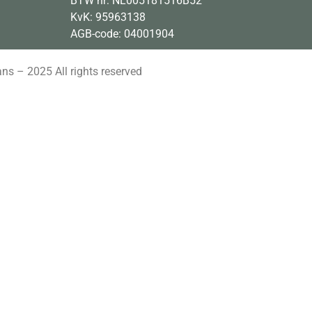
BTW nr: NL005181516B52
KvK: 95963138
AGB-code: 04001904
s – 2025 All rights reserved