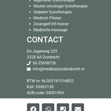
Algemene fysiotherapie
Master oncologie fysiotherapie
Oedeem fysiotherapie
Medisch Pilates
ZwangerFit®-trainer
Medische massage
CONTACT
De Jagerweg 225
3328 AA Dordrecht
06-35698736
info@medi
balansdordrecht.nl
BTW nr: NL005181516B52
KvK: 95963138
AGB-code: 04001904